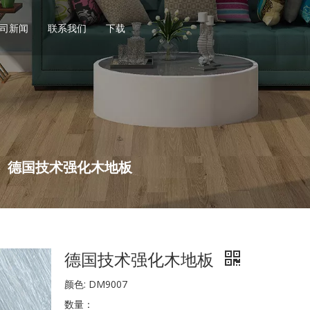
司新闻
联系我们
下载
地板
LVT地板
强化地板
自粘式
正常表面
卡扣式
镶木地板表面
散铺式
高光表面
干背（上胶）
»
德国技术强化木地板
德国技术强化木地板
颜色: DM9007
数量：